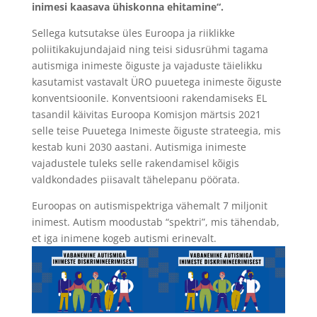
inimesi kaasava ühiskonna ehitamine“.
Sellega kutsutakse üles Euroopa ja riiklikke
poliitikakujundajaid ning teisi sidusrühmi tagama
autismiga inimeste õiguste ja vajaduste täielikku
kasutamist vastavalt ÜRO puuetega inimeste õiguste
konventsioonile. Konventsiooni rakendamiseks EL
tasandil käivitas Euroopa Komisjon märtsis 2021
selle teise Puuetega Inimeste õiguste strateegia, mis
kestab kuni 2030 aastani. Autismiga inimeste
vajadustele tuleks selle rakendamisel kõigis
valdkondades piisavalt tähelepanu pöörata.
Euroopas on autismispektriga vähemalt 7 miljonit
inimest. Autism moodustab “spektri”, mis tähendab,
et iga inimene kogeb autismi erinevalt.